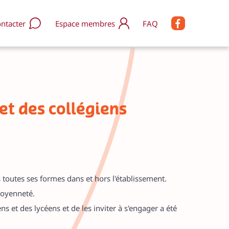
ntacter
Espace membres
FAQ
s rejoindre / nous soutenir
enir Accordeur.e
enir partenaire
s soutenir avec HelloAsso
et des collégiens
res d’emploi
s contacter
Q
s toutes ses formes dans et hors l'établissement.
itoyenneté.
s et des lycéens et de les inviter à s'engager a été