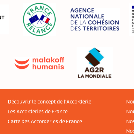
Découvrir le concept de l'Accorderie
Nou
Les Accorderies de France
Nou
Carte des Accorderies de France
Nos
No