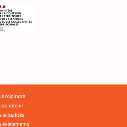
s rejoindre
s soutenir
 actualités
s évènements