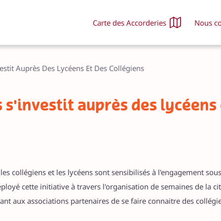
Carte des Accorderies
Nous co
Nos activités
Nou
Les échanges de services
Dev
estit Auprès Des Lycéens Et Des Collégiens
Nos événements
Dev
Nos actualités
Nou
 s'investit auprès des lycéens 
Waouhthèque
Off
La Foire des Gratuits
Nou
FA
les collégiens et les lycéens sont sensibilisés à l'engagement sou
loyé cette initiative à travers l'organisation de semaines de la c
nt aux associations partenaires de se faire connaitre des collégien