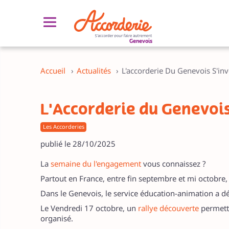
Genevois
Découvrir l’Accorderie
Découvrir le concept de l’Accorderie
Accueil
›
Actualités
›
L'accorderie Du Genevois S'inv
L’Accorderie du Genevois
Notre gouvernance
L'Accorderie du Genevois
Réseau des Accorderies de France
Les Accorderies
Nos partenaires
publié le 28/10/2025
La
semaine du l'engagement
vous connaissez ?
Partout en France, entre fin septembre et mi octobre, 
Dans le Genevois, le service éducation-animation a dép
Le Vendredi 17 octobre, un
rallye découverte
permetta
organisé.