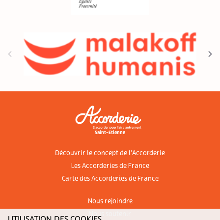
Saint-Etienne
Découvrir le concept de l'Accorderie
Les Accorderies de France
Carte des Accorderies de France
Nous rejoindre
Nous soutenir
UTILISATION DES COOKIES