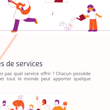
6
2
4
7
9
5
7
5
7
8
1
8
8
7
9
9
3
1
9
s de services
0
2
0
ez pas
quel service offrir ?
Chacun possède
6
4
et tout le monde peut apporter quelque
0
2
5
1
0
8
6
1
1