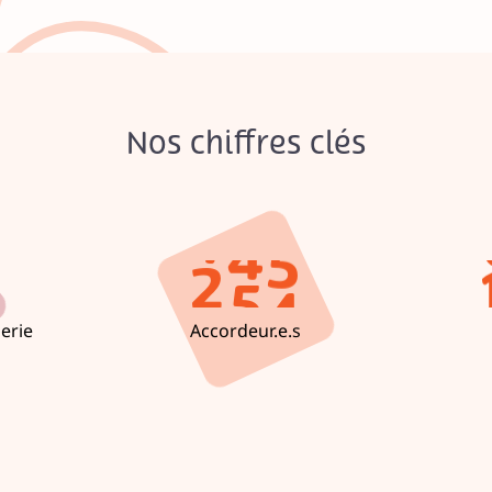
2
6
3
5
4
5
Nos chiffres clés
0
5
4
1
6
4
2
7
3
erie
Accordeur.e.s