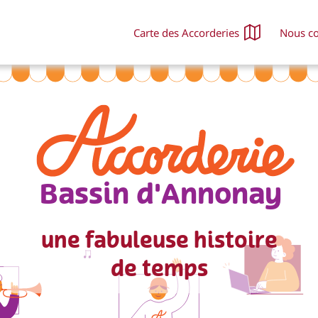
Carte des Accorderies
Nous co
Nous rejoindre / nous soutenir
Nous soutenir avec HelloAsso
Nous contacter
FAQ
Bassin d'Annonay
une fabuleuse histoire
1
de temps
0
0
0