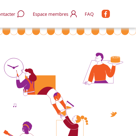
8
1
0
ntacter
Espace membres
FAQ
2
1
2
3
3
4
3
5
4
7
4
8
5
0
5
0
1
6
6
2