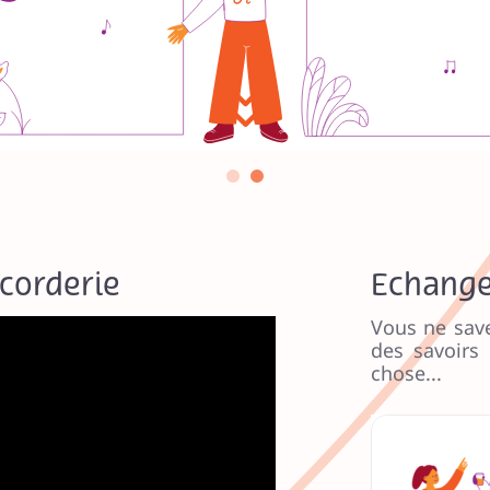
1
9
2
9
3
8
4
7
5
7
6
6
ccorderie
Echange
7
5
Vous ne sav
8
5
des savoirs
chose...
9
4
0
4