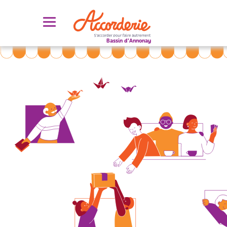
Bassin d'Annonay
Découvrir l’Accorderie
Découvrir le concept de l’Accorderie
Réseau des Accorderies de France