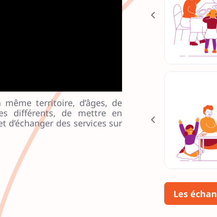
1
3
2
2
3
2
4
1
nouveaux
Faire des petits travaux de couture.
Participer à u
s !
5
0
6
0
n même territoire, d’âges, de
es différents, de mettre en
7
9
et d’échanger des services sur
8
9
9
8
Aider ou se faire aider pour
Remettre en état le
Passer un 
son jardin.
vélo pour de belles
0
7
sorties à plusieurs.
Les échan
1
7