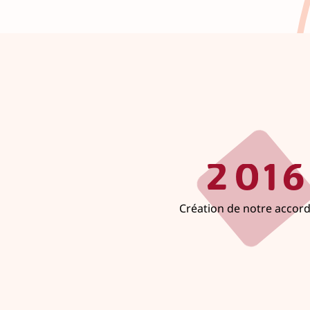
2
0
1
6
Création de notre accord