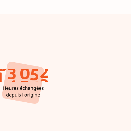
2
7
2
3
3
7
3
9
5
8
4
5
6
8
5
1
7
9
6
8
0
9
9
7
4
1
0
0
8
0
1
0
Heures échangées
depuis l'origine