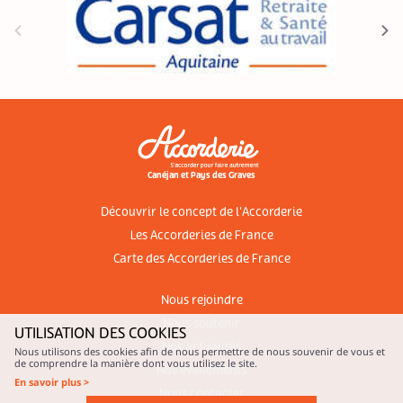
Canéjan et Pays des Graves
Découvrir le concept de l'Accorderie
Les Accorderies de France
Carte des Accorderies de France
Nous rejoindre
Nous soutenir
UTILISATION DES COOKIES
Nos actualités
Nous utilisons des cookies afin de nous permettre de nous souvenir de vous et
de comprendre la manière dont vous utilisez le site.
Nos évènements
En savoir plus >
Nous contacter