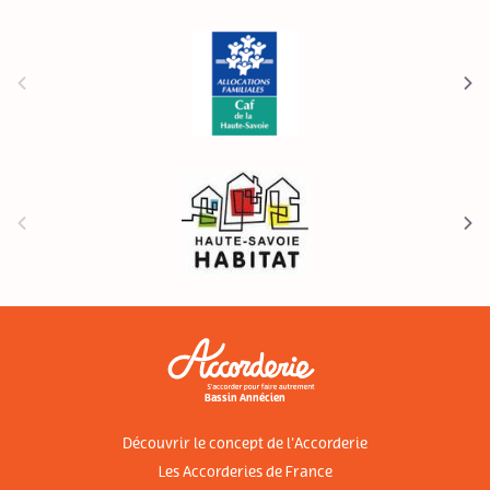
Bassin Annécien
Découvrir le concept de l'Accorderie
Les Accorderies de France