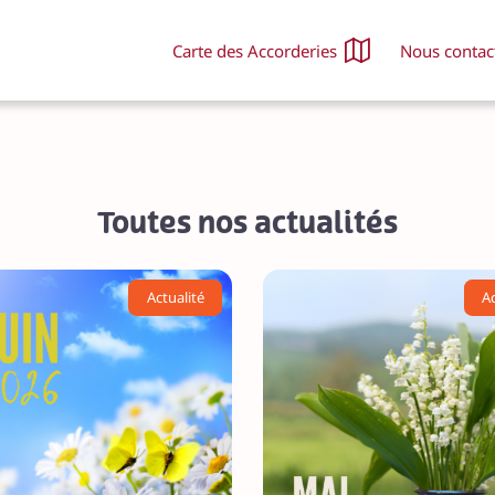
Carte des Accorderies
Nous contac
Nos activités
Nou
Ce que l'on échange
Dev
Tous nos projets
Off
L'agenda
Nou
Toutes nos actualités
Les ateliers permanents
Nou
Nos événements
FA
Actualité
Ac
Nos actualités