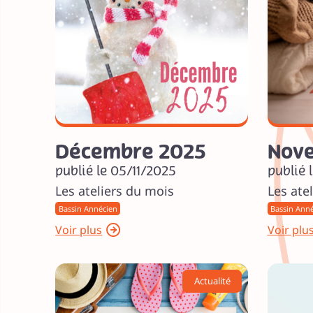
Décembre 2025
Nov
publié le 05/11/2025
publié 
Les ateliers du mois
Les atel
Bassin Annécien
Bassin Ann
Voir plus
Voir plu
Actualité