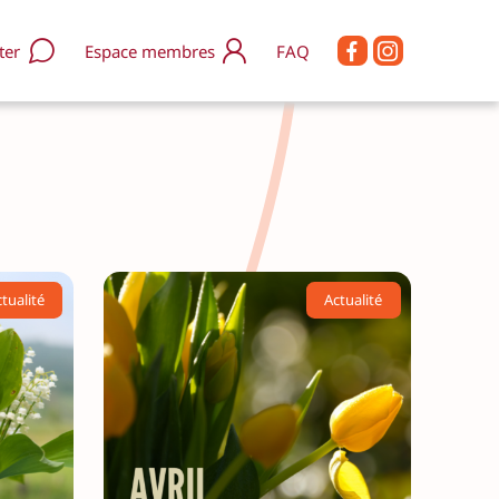
ter
Espace membres
FAQ
s rejoindre / nous soutenir
enir Accordeur-euse
res d’emploi
s contacter
s soutenir via HelloAsso
Q
tualité
Actualité