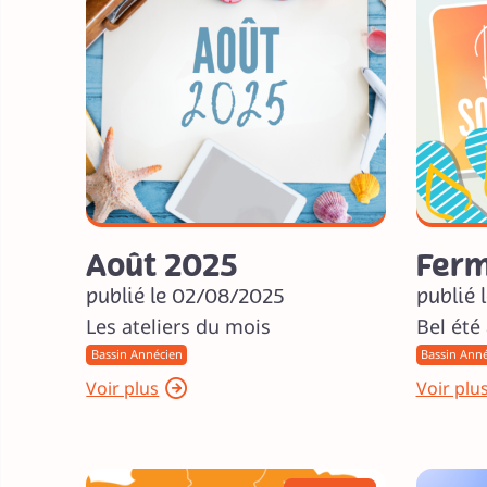
Août 2025
Ferm
publié le 02/08/2025
publié 
Les ateliers du mois
Bel été
Bassin Annécien
Bassin Ann
Voir plus
Voir plu