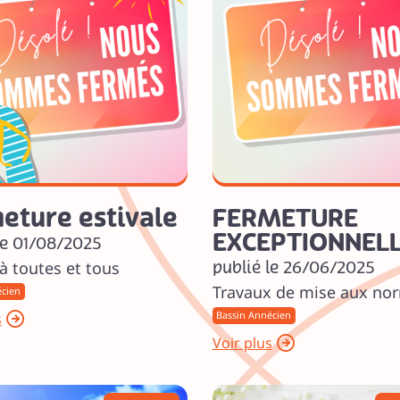
eture estivale
FERMETURE
EXCEPTIONNEL
le 01/08/2025
publié le 26/06/2025
 à toutes et tous
Travaux de mise aux no
écien
s
Bassin Annécien
Voir plus