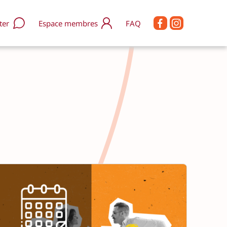
ter
Espace membres
FAQ
s rejoindre / nous soutenir
enir Accordeur-euse
res d’emploi
s contacter
s soutenir via HelloAsso
Q