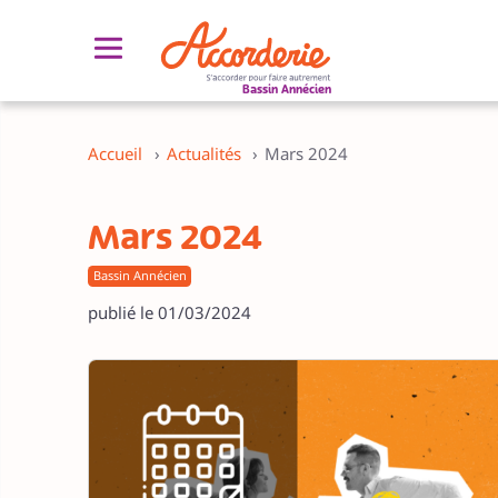
Bassin Annécien
Découvrir l’Accorderie
Découvrir le concept de l’Accorderie
Accueil
›
Actualités
›
Mars 2024
Qui sommes-nous ?
Gouvernance partagée
Mars 2024
Rapport d'activité annuel
Bassin Annécien
Ils nous soutiennent !
publié le 01/03/2024
Réseau des Accorderies de France