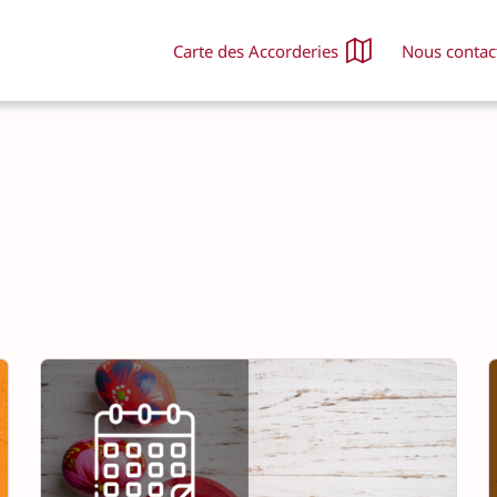
Carte des Accorderies
Nous contac
Nos activités
Nou
Ce que l'on échange
Dev
Tous nos projets
Off
L'agenda
Nou
Les ateliers permanents
Nou
Nos événements
FA
Nos actualités