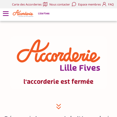
8
Carte des Accorderies
Nous contacter
Espace membres
FAQ
6
Lille Fives
3
1
9
7
5
Lille Fives
2
0
0
l'accorderie est fermée
2
8
5
6
7
3