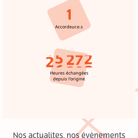
2
4
2
4
1
3
4
5
2
4
3
7
0
Accordeur.e.s
0
5
2
9
7
1
6
2
2
5
2
7
1
3
3
Heures échangées
depuis l'origine
Nos actualites, nos évènements