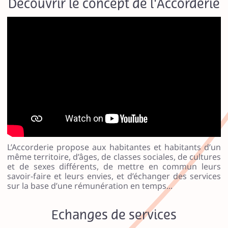
Découvrir le concept de l'Accorderie
9
1
2
9
4
7
7
5
9
2
1
0
4
8
6
6
L’Accorderie propose aux habitantes et habitants d’un
même territoire, d’âges, de classes sociales, de cultures
8
4
et de sexes différents, de mettre en commun leurs
savoir-faire et leurs envies, et d’échanger des services
1
1
sur la base d’une rémunération en temps...
3
9
Echanges de services
0
6