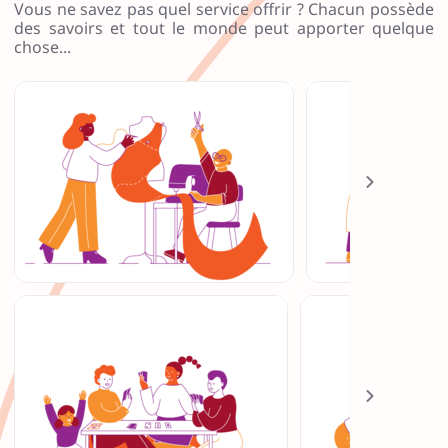
7
Vous ne savez pas
quel service offrir ?
Chacun possède
9
8
5
des savoirs
et tout le monde peut apporter quelque
chose...
0
9
0
3
1
8
3
0
2
7
5
8
3
7
7
6
4
6
0
4
5
5
2
2
6
5
4
9
Faire des petits travaux de couture.
Participer à une soirée conv
de se faire des 
7
4
7
7
8
3
9
5
9
3
2
3