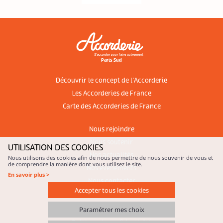
Paris Sud
Découvrir le concept de l'Accorderie
Les Accorderies de France
Carte des Accorderies de France
Nous rejoindre
Nous soutenir
UTILISATION DES COOKIES
Nos actualités
Nous utilisons des cookies afin de nous permettre de nous souvenir de vous et
de comprendre la manière dont vous utilisez le site.
Nos évènements
En savoir plus >
Nous contacter
Accepter tous les cookies
Mentions légales
Paramétrer mes choix
Gestion des cookies
Politique de confidentialité