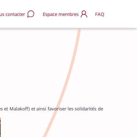
us contacter
Espace membres
FAQ
s rejoindre / nous soutenir
enir Accordeur.e
s soutenir avec HelloAsso
res d’emploi
s contacter
Q
 et Malakoff) et ainsi favoriser les solidarités de