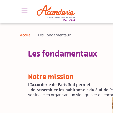
Paris Sud
Découvrir l’Accorderie Paris Sud
Découvrir le concept de l’Accorderie
Accueil
›
Les Fondamentaux
Origine et histoire
Les fondamentaux
Les fondamentaux
Notre organisation
Réseau des Accorderies de France
Nos partenaires
Notre mission
L’Accorderie de Paris Sud permet :
- de rassembler les habitant.e.s du Sud de P
voisinage en organisant un vide grenier ou enc