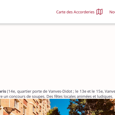
Carte des Accorderies
No
Notre activité
Nou
Offres et demandes du moment
Dev
Programme hebdomadaire
Nou
Agenda mensuel
Off
Nos événements
Nou
Nos activités
FA
Sortir à Paris
aris
(14e, quartier porte de Vanves-Didot ; le 13e et le 15e, Vanves
ore un concours de soupes.
Des fêtes locales animées et ludiques.